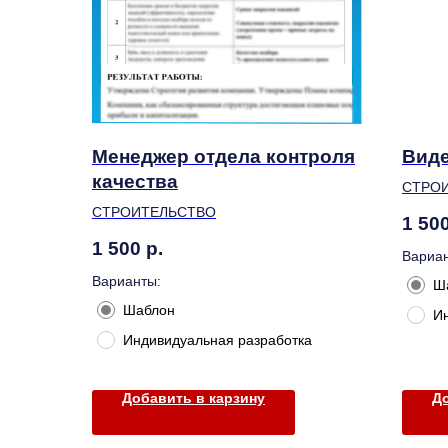
Менеджер отдела контроля
Вид
качества
СТРО
СТРОИТЕЛЬСТВО
1 50
1 500
р.
Вариан
Варианты:
Ш
Шаблон
И
Индивидуальная разработка
Добавить в карзину
До