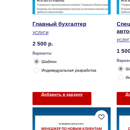
Главный бухгалтер
Спец
авто
УСЛУГИ
УСЛУГ
2 500
р.
1 50
Варианты:
Вариан
Шаблон
Ш
Индивидуальная разработка
И
Добавить в карзину
До