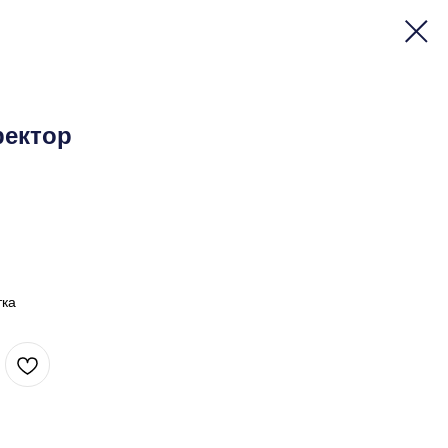
ектор
тка