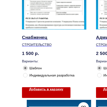
Снабженец
Адми
СТРОИТЕЛЬСТВО
СТРО
1 500
р.
2 50
Варианты:
Вариан
Шаблон
Ш
Индивидуальная разработка
И
Добавить в карзину
До