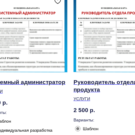
емный администратор
Руководитель отдел
продукта
И
УСЛУГИ
0
р.
2 500
р.
ты:
Варианты:
аблон
Шаблон
ндивидуальная разработка