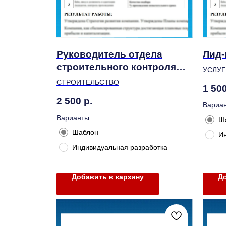
Руководитель отдела
Лид-
строительного контроля
УСЛУГ
качества
СТРОИТЕЛЬСТВО
1 50
2 500
р.
Вариан
Варианты:
Ш
Шаблон
И
Индивидуальная разработка
Добавить в карзину
До