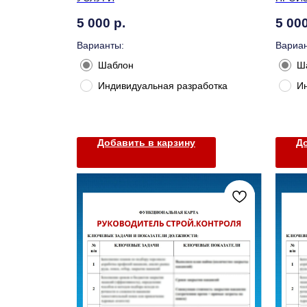
5 000
р.
5 00
Варианты:
Вариан
Шаблон
Ш
Индивидуальная разработка
И
Добавить в карзину
До