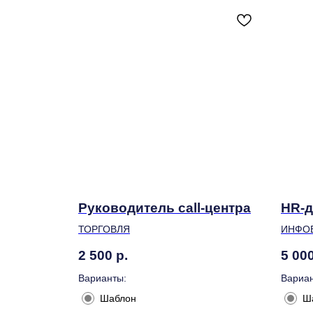
Руководитель call-центра
HR-д
ТОРГОВЛЯ
ИНФО
2 500
р.
5 00
Варианты:
Вариан
Шаблон
Ш