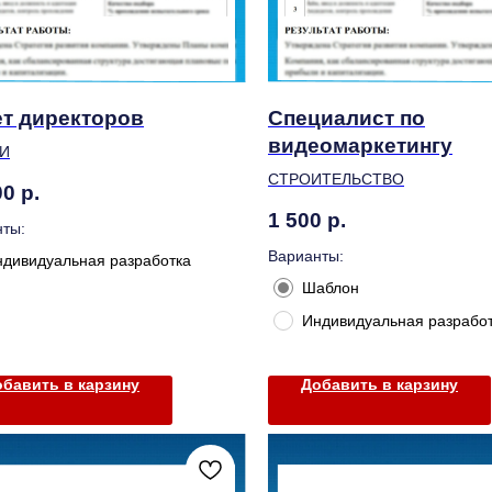
т директоров
Специалист по
видеомаркетингу
И
СТРОИТЕЛЬСТВО
00
р.
1 500
р.
ты:
Варианты:
ндивидуальная разработка
Шаблон
Индивидуальная разрабо
бавить в карзину
Добавить в карзину