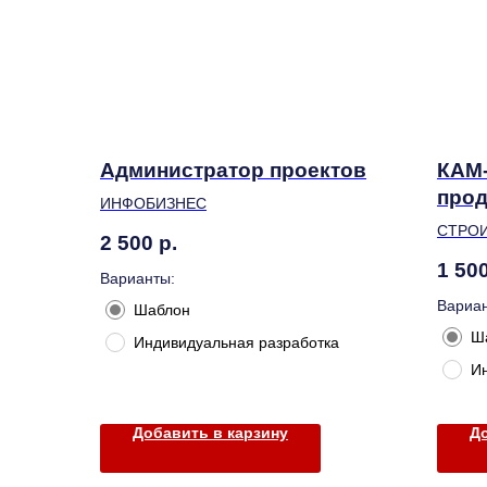
Администратор проектов
КАМ-
про
ИНФОБИЗНЕС
СТРО
2 500
р.
1 50
Варианты:
Вариан
Шаблон
Ш
Индивидуальная разработка
И
Добавить в карзину
До