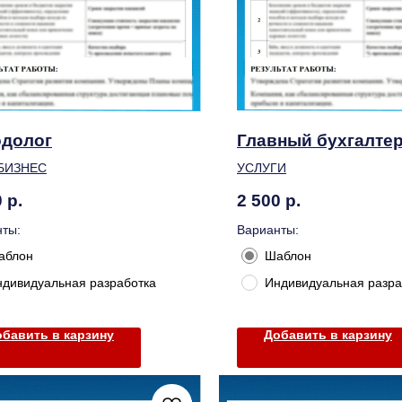
одолог
Главный бухгалте
БИЗНЕС
УСЛУГИ
0
р.
2 500
р.
ты:
Варианты:
аблон
Шаблон
ндивидуальная разработка
Индивидуальная разра
бавить в карзину
Добавить в карзину