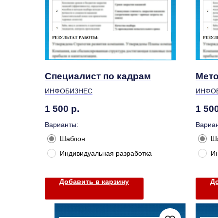
Специалист по кадрам
Мет
ИНФОБИЗНЕС
ИНФО
1 500
р.
1 50
Варианты:
Вариан
Шаблон
Ш
Индивидуальная разработка
И
Добавить в карзину
До