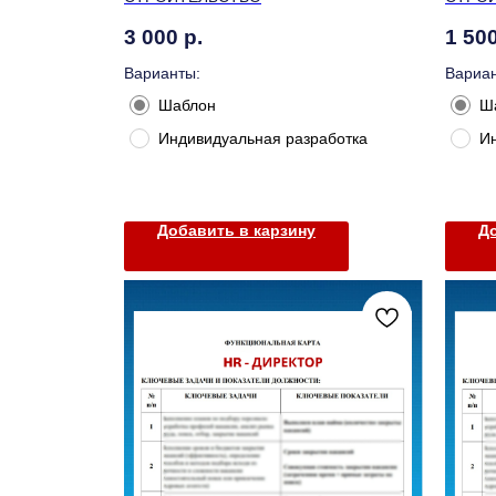
3 000
р.
1 50
Варианты:
Вариан
Шаблон
Ш
Индивидуальная разработка
И
Добавить в карзину
До