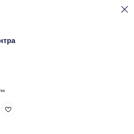
нтра
тка