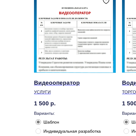
Видеооператор
Вод
УСЛУГИ
ТОРГ
1 500
р.
1 50
Варианты:
Вариан
Шаблон
Ш
Индивидуальная разработка
И